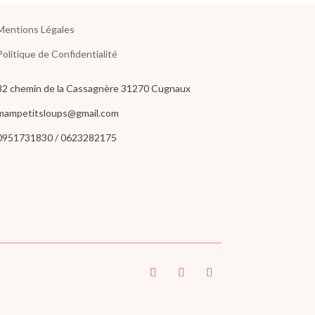
Mentions Légales
Politique de Confidentialité
82 chemin de la Cassagnère 31270 Cugnaux
mampetitsloups@gmail.com
0951731830 / 0623282175