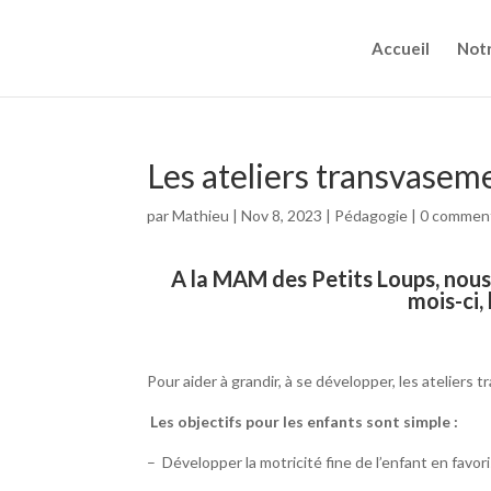
Accueil
Not
Les ateliers transvasem
par
Mathieu
|
Nov 8, 2023
|
Pédagogie
|
0 comment
A la MAM des Petits Loups, nous 
mois-ci,
Pour aider à grandir, à se développer, les ateliers
Les objectifs pour les enfants sont simple :
– Développer la motricité fine de l’enfant en favor