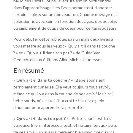
MAM des Petits Loups, la lecture est un outil central
dans l’apprentissage. Les livres permettent d’aborder
certains sujets sur un nouveau ton. Chaque ouvrage est
sélectionné avec soin en fonction des âges, des besoins
ou simplement de coups de coeur pour certains auteurs.
Pour débuter cette rubrique, pas un mais deux livres à
vous mettre sous les yeux : « Qu’y a-t-il dans ta couche
? » et « Qu’y a-t-il dans ton pot ? » de Guido Van
Genechten aux éditions Albin Michel Jeunesse.
En résumé
« Qu’y a-t-il dans ta couche ? »
: Bébé souris est
terriblement curieuse. Elle veut toujours tout savoir,
même ce qu’il y a dans la couche de ses amis ! Mais toi,
bébé souris, où as-tu fait ta crotte ? Un livre plein
d’humour pour apprendre la propreté
« Qu’y a-t-il dans ton pot ? » :
Petite souris est très
curieuse. Elle s’intéresse à tout, et notamment aux pots
de ses amis. Eux aussi aimeraient bien savoir ce qu’il y a